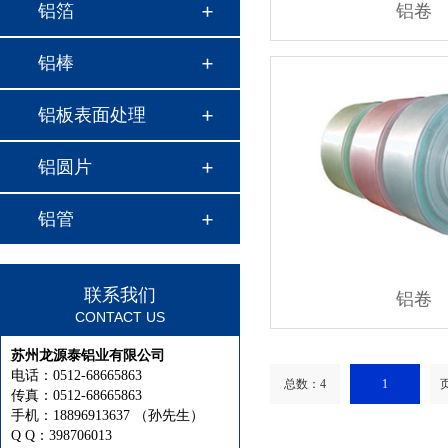
铝箔
铝卷
铝棒
铝板表面处理
铝圆片
铝管
联系我们
铝卷
CONTACT US
苏州龙源泰铝业有限公司
电话：0512-68665863
总数：4
1
页
传真：0512-68665863
手机：18896913637 （孙先生）
Q Q：398706013